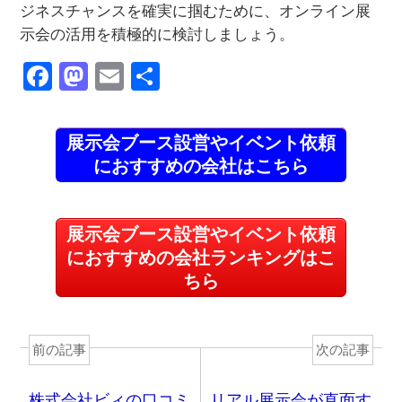
ジネスチャンスを確実に掴むために、オンライン展
示会の活用を積極的に検討しましょう。
F
M
E
共
a
a
m
有
c
st
ail
展示会ブース設営やイベント依頼
e
o
におすすめの会社はこちら
b
d
o
o
展示会ブース設営やイベント依頼
o
n
におすすめの会社ランキングはこ
k
ちら
前の記事
次の記事
株式会社ビィの口コミ
リアル展示会が直面す