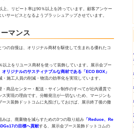
以上、リピート率は90％以上を誇っています。顧客アンケー
よいサービスとなるようブラッシュアップさせています。
ォーマンス
とつの自慢は、オリジナル商材を駆使して生まれる優れたコ
0％以上をリユース商材を使って装飾しています。展示会ブー
、
オリジナルのサスティナブルな商材である「ECO BOX」
減・施工人員の削減・物流の効率化を実現しています。
理・商品センター・配送・サイン制作のすべてが社内通貫で
ンス実現の理由です。分離発注が一切ないため、マージンも
ブース装飾ドットコムに丸投げしておけば、展示終了後の撤
組みは、廃棄物を減らすための3つの取り組み
「Reduce、Re
SDGs17の目標へ貢献
する、展示会ブース装飾ドットコムの