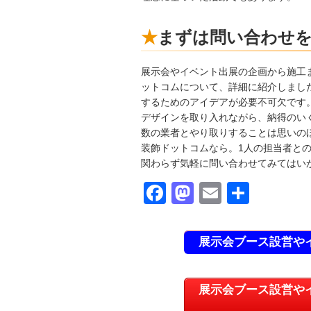
まずは問い合わせ
展示会やイベント出展の企画から施工
ットコムについて、詳細に紹介しまし
するためのアイデアが必要不可欠です
デザインを取り入れながら、納得のい
数の業者とやり取りすることは思いの
装飾ドットコムなら。1人の担当者と
関わらず気軽に問い合わせてみてはい
F
M
E
共
a
a
m
有
c
st
ail
展示会ブース設営や
e
o
b
d
展示会ブース設営や
o
o