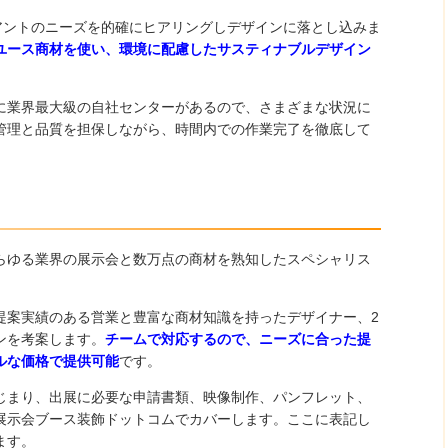
アントのニーズを的確にヒアリングしデザインに落とし込みま
ユース商材を使い、環境に配慮したサスティナブルデザイン
に業界最大級の自社センターがあるので、さまざまな状況に
管理と品質を担保しながら、時間内での作業完了を徹底して
らゆる業界の展示会と数万点の商材を熟知したスペシャリス
提案実績のある営業と豊富な商材知識を持ったデザイナー、2
ンを考案します。
チームで対応するので、ニーズに合った提
ルな価格で提供可能
です。
じまり、出展に必要な申請書類、映像制作、パンフレット、
展示会ブース装飾ドットコムでカバーします。ここに表記し
ます。