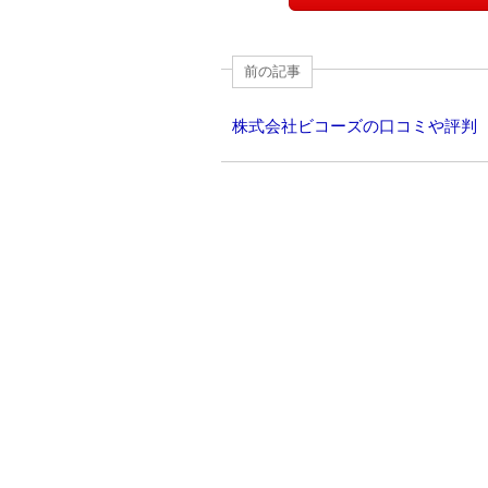
o
n
k
前の記事
株式会社ビコーズの口コミや評判