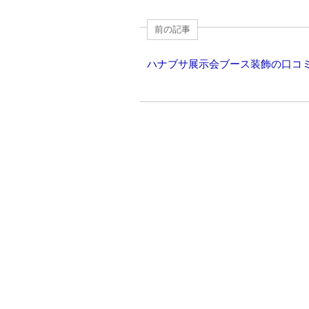
k
前の記事
ハナブサ展示会ブース装飾の口コ