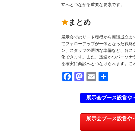
立へとつながる重要な要素です。
まとめ
展示会でのリード獲得から商談成立ま
てフォローアップが一体となった戦略
ン、スタッフの適切な準備など、各ス
化できます。また、迅速かつパーソナ
を確実に商談へとつなげられます。こ
F
M
E
共
a
a
m
有
c
st
ail
展示会ブース設営や
e
o
b
d
展示会ブース設営や
o
o
o
n