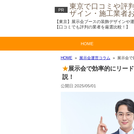
東京で口コミや評
PR
ザイン・施工業者お
【東京】展示会ブースの装飾デザインや運
【口コミでも評判の業者を厳選比較！】
HOME
HOME
»
展示会運営コラム
» 展示会で
展示会で効率的にリード
説！
公開日:2025/05/01