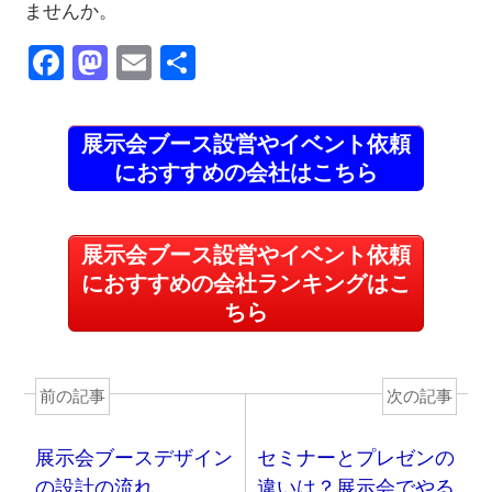
ませんか。
F
M
E
共
a
a
m
有
c
st
ail
展示会ブース設営やイベント依頼
e
o
におすすめの会社はこちら
b
d
o
o
展示会ブース設営やイベント依頼
o
n
におすすめの会社ランキングはこ
k
ちら
前の記事
次の記事
展示会ブースデザイン
セミナーとプレゼンの
の設計の流れ
違いは？展示会でやる